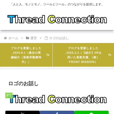
「人と人、モノとモノ、ツールとツール」のつながりを提供します。
ホーム
運営
ロゴのお話し
ブログを更新しました
ブログを更新しました
_2024.9.1（過去の実
_2025.2.2（【紹介】VRを
績紹介（造船所勤務時
用いた造船支援_（株）
代））
FRONT MISSION）
ロゴのお話し
運営