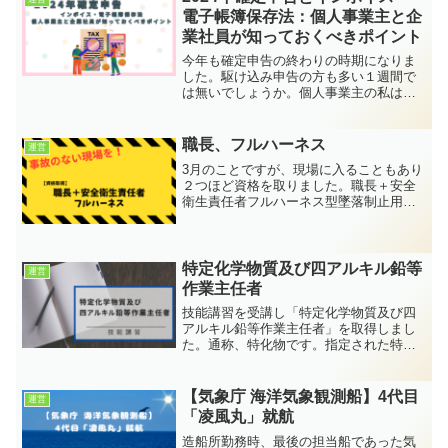
電子帳簿保存法：個人事業主と企
業社員が知っておくべきポイント
今年も確定申告の終わりの時期になりま
した。駆け込み申告の方も多い１週間で
は無いでしょうか。個人事業主の私は、
今年こそはスムーズに申告を終わらせよ
うと意気込んでいたのですが税制改正も
あり様々な税理士さんの動画を見ながら
職長、フルハーネス
運営
作業することになりました...
3月のことですが、現場に入ることもあり
２つほど資格を取りました。職長＋安全
衛生責任者フルハーネス型墜落制止用器
具使用従事者どちらも自分と作業場全員
の安全（命）を守るために重要です。特
に職長に関してはリーダーとして時には
厳しく作業員へ接しなけ...
特定化学物質及び四アルキル鉛等
運営
作業主任者
技能講習を受講し「特定化学物質及び四
アルキル鉛等作業主任者」を取得しまし
た。通称、特化物です。指定された特定
化学物質を扱う現場にて作業者の安全を
管理し適切な環境を整えることを要求さ
れます。R4.4からは溶接ヒュームが特化
【気象庁 海洋気象観測船】4代目
運営
物対象となり、多くの...
「凌風丸」就航
造船所勤務時、最後の担当船であった気