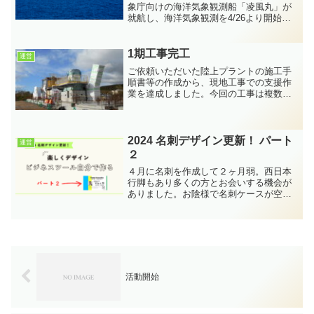
象庁向けの海洋気象観測船「凌風丸」が
就航し、海洋気象観測を4/26より開始し
たとのニュースが入ってきました。気象
庁と言えば、天気予報や地震に関わる報
道が多く入ってきますが、船舶を用いた
1期工事完工
運営
様々な気象に関する調...
ご依頼いただいた陸上プラントの施工手
順書等の作成から、現地工事での支援作
業を達成しました。今回の工事は複数期
にわたって行い、今回は1期工事。現場な
らではの様々なトラブルが発生しました
が、作業場全ての努力により何とか品質
を保ったまま乗り切りま...
2024 名刺デザイン更新！ パート
運営
２
４月に名刺を作成して２ヶ月弱。西日本
行脚もあり多くの方とお会いする機会が
ありました。お陰様で名刺ケースが空っ
ぽになってしまい新たな出会いの記録が
残せません。パート１はこちらから思い
出してください。行脚から帰ってきて３
番目の仕事として名刺製作...
活動開始